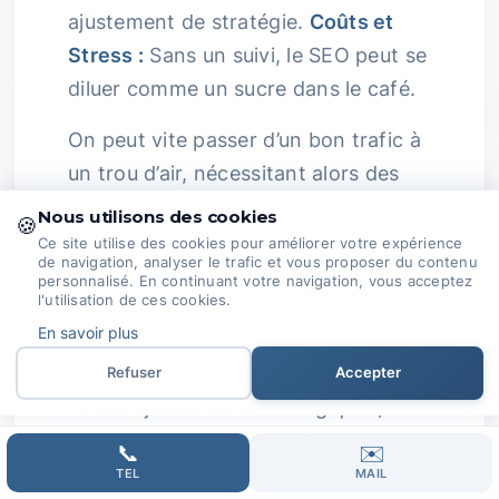
ajustement de stratégie.
Coûts et
Stress :
Sans un suivi, le SEO peut se
diluer comme un sucre dans le café.
On peut vite passer d’un bon trafic à
un trou d’air, nécessitant alors des
ajustements qui coûtent cher et
Nous utilisons des cookies
🍪
ajoutent un stress inutile.
Ce site utilise des cookies pour améliorer votre expérience
de navigation, analyser le trafic et vous proposer du contenu
Accompagnement à Long Terme :
personnalisé. En continuant votre navigation, vous acceptez
l'utilisation de ces cookies.
Nous offrons un accompagnement
En savoir plus
constant avec des rapports
réguliers, un suivi des performances
Refuser
Accepter
et des ajustements stratégiques,
comme un bon coach qui vous
📞
✉️
encourage à chaque étape pour
TEL
MAIL