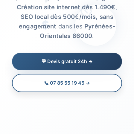
Création site internet dès 1.490€
,
SEO local dès 500€/mois
,
sans
engagement
dans les
Pyrénées-
Orientales 66000
.
💬
Devis gratuit 24h
→
📞
07 85 55 19 45
→