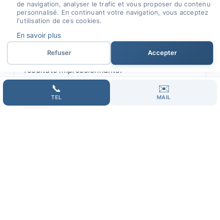
de navigation, analyser le trafic et vous proposer du contenu
"Je recommande chaleureusement Maxime
personnalisé. En continuant votre navigation, vous acceptez
pour ses compétences exceptionnelles en
l'utilisation de ces cookies.
gestion de campagnes Google Ads. Il se
En savoir plus
distingue par son professionnalisme, son
Refuser
Accepter
écoute attentive et sa capacité à fournir des
résultats impressionnants."
📞
✉️
TEL
MAIL
Amine Ladib
Client Google