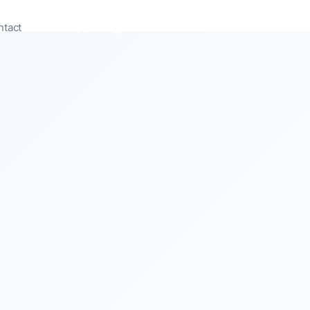
ntact
Appeler