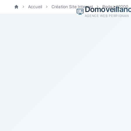
Accueil
Création Site Internet
Rodez 12000
Domoveillan
Accueil
AGENCE WEB PERPIGNAN