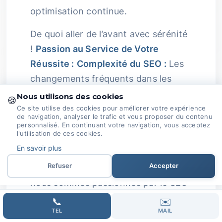
optimisation continue.
De quoi aller de l’avant avec sérénité
!
Passion au Service de Votre
Réussite :
Complexité du SEO :
Les
changements fréquents dans les
algorithmes de recherche et la
Nous utilisons des cookies
🍪
nécessité de créer du contenu de
Ce site utilise des cookies pour améliorer votre expérience
de navigation, analyser le trafic et vous proposer du contenu
qualité peuvent rendre les choses un
personnalisé. En continuant votre navigation, vous acceptez
l'utilisation de ces cookies.
brin compliquées – une véritable
En savoir plus
danse des chiffres.
Expertise
Refuser
Accepter
Passionnée :
Chez Domoveillance,
nous sommes passionnés par le SEO
! Nous suivons en permanence les
📞
✉️
évolutions pour ajuster nos
TEL
MAIL