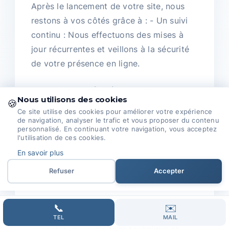
Après le lancement de votre site, nous
restons à vos côtés grâce à : - Un suivi
continu : Nous effectuons des mises à
jour récurrentes et veillons à la sécurité
de votre présence en ligne.
- Une analyse régulière : Suivre
Nous utilisons des cookies
🍪
l'évolution des performances pour
Ce site utilise des cookies pour améliorer votre expérience
adapter nos stratégies en conséquence.
de navigation, analyser le trafic et vous proposer du contenu
personnalisé. En continuant votre navigation, vous acceptez
l'utilisation de ces cookies.
Notre équipe est passionnée par tout ce
En savoir plus
qui touche à la création web.
Refuser
Accepter
Que ce soit en référencement SEO,
publicité payante ou gestion des réseaux
📞
✉️
sociaux, nous nous engageons à vous
TEL
MAIL