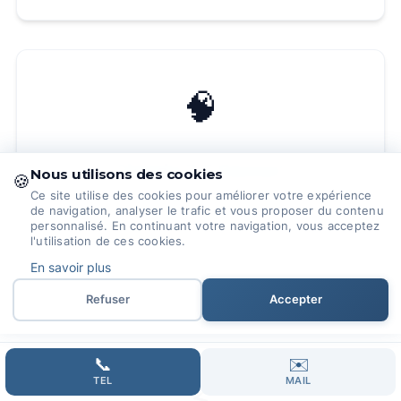
🧠
Claude 3.5 Sonnet
Nous utilisons des cookies
🍪
Ce site utilise des cookies pour améliorer votre expérience
IA d'Anthropic spécialisée dans la
de navigation, analyser le trafic et vous proposer du contenu
personnalisé. En continuant votre navigation, vous acceptez
compréhension nuancée et les réponses
l'utilisation de ces cookies.
éthiques.
En savoir plus
Refuser
Accepter
📞
✉️
TEL
MAIL
⚡