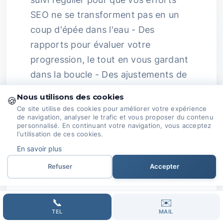
SEO ne se transforment pas en un
coup d'épée dans l'eau - Des
rapports pour évaluer votre
progression, le tout en vous gardant
dans la boucle - Des ajustements de
stratégie en fonction des
Nous utilisons des cookies
🍪
changements d'algorithmes et des
Ce site utilise des cookies pour améliorer votre expérience
de navigation, analyser le trafic et vous proposer du contenu
dynamiques du marché
Passion au
personnalisé. En continuant votre navigation, vous acceptez
Service de Votre Réussite :
La
l'utilisation de ces cookies.
complexité du
SEO
peut faire
En savoir plus
frissonner, surtout avec des
Refuser
Accepter
algorithmes en perpétuelle évolution.
C'est là que nous intervenons ! Notre
📞
✉️
TEL
MAIL
passion pour le référencement