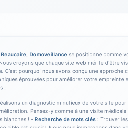
e
Beaucaire
,
Domoveillance
se positionne comme vot
 Nous croyons que chaque site web mérite d'être vis
e. C’est pourquoi nous avons conçu une approche c
hniques éprouvées pour améliorer votre empreinte en
s :
éalisons un diagnostic minutieux de votre site pour
amélioration. Pensez-y comme à une visite médicale 
s blanches ! -
Recherche de mots clés
: Trouver le
nce cible est crucial. Nous nous immergeons dans v