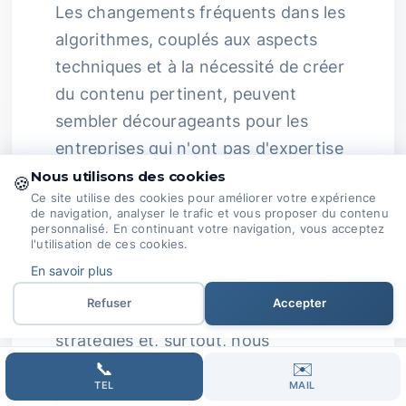
Les changements fréquents dans les
algorithmes, couplés aux aspects
techniques et à la nécessité de créer
du contenu pertinent, peuvent
sembler décourageants pour les
entreprises qui n'ont pas d'expertise
en interne.
Nous utilisons des cookies
🍪
Ce site utilise des cookies pour améliorer votre expérience
de navigation, analyser le trafic et vous proposer du contenu
C’est pourquoi chez Domoveillance,
personnalisé. En continuant votre navigation, vous acceptez
nous sommes passionnés par le SEO.
l'utilisation de ces cookies.
En savoir plus
Nous suivons de près les évolutions
Refuser
Accepter
du secteur pour ajuster nos
stratégies et, surtout, nous
travaillons de concert avec vous
📞
✉️
TEL
MAIL
pour transformer vos ambitions en