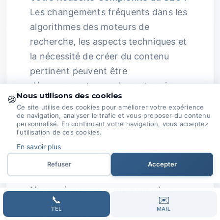
Les changements fréquents dans les
algorithmes des moteurs de
recherche, les aspects techniques et
la nécessité de créer du contenu
pertinent peuvent être
décourageants pour les entreprises.
Nous utilisons des cookies
🍪
Un peu comme essayer de monter un
Ce site utilise des cookies pour améliorer votre expérience
de navigation, analyser le trafic et vous proposer du contenu
meuble IKEA sans notice, non ?
personnalisé. En continuant votre navigation, vous acceptez
l'utilisation de ces cookies.
Expertise Passionnée :
Chez
En savoir plus
Domoveillance, nous sommes
Refuser
Accepter
passionnés par le SEO.
Nous suivons en permanence les
📞
✉️
évolutions du secteur pour ajuster
TEL
MAIL
nos stratégies.