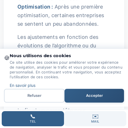
Optimisation :
Après une première
optimisation, certaines entreprises
se sentent un peu abandonnées.
Les ajustements en fonction des
évolutions de l’algorithme ou du
marché peuvent sembler lointains,
Nous utilisons des cookies
🍪
mais ce n'est pas notre scénario.
Ce site utilise des cookies pour améliorer votre expérience
de navigation, analyser le trafic et vous proposer du contenu
Coûts et Stress :
Sans un suivi actif,
personnalisé. En continuant votre navigation, vous acceptez
l'utilisation de ces cookies.
la pertinence du SEO peut diminuer
En savoir plus
au fil du temps.
Refuser
Accepter
Cela peut entraîner une chute de
trafic et un casse-tête pour
📞
✉️
retrouver un bon positionnement.
TEL
MAIL