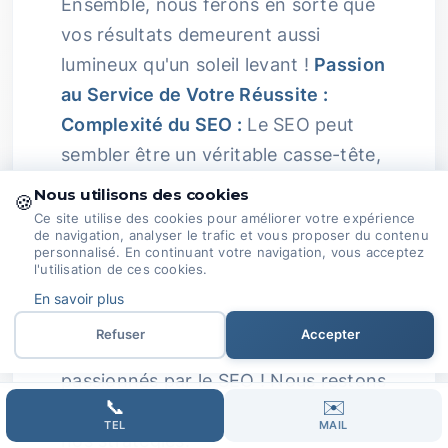
Ensemble, nous ferons en sorte que
vos résultats demeurent aussi
lumineux qu'un soleil levant !
Passion
au Service de Votre Réussite :
Complexité du SEO :
Le SEO peut
sembler être un véritable casse-tête,
surtout avec les algorithmes en
Nous utilisons des cookies
🍪
constante mutation et la nécessité
Ce site utilise des cookies pour améliorer votre expérience
de navigation, analyser le trafic et vous proposer du contenu
de produire un contenu pertinent.
personnalisé. En continuant votre navigation, vous acceptez
l'utilisation de ces cookies.
Rassurez-vous, il y a toujours une
En savoir plus
solution.
Expertise Passionnée :
Refuser
Accepter
Nous, chez Domoveillance, sommes
passionnés par le SEO ! Nous restons
📞
✉️
à l’affût des nouveautés pour adapter
TEL
MAIL
nos stratégies.