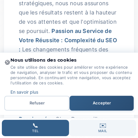
stratégiques, nous nous assurons
que les résultats restent à la hauteur
de vos attentes et que l'optimisation
se poursuit.
Passion au Service de
Votre Réussite :
Complexité du SEO
:
Les changements fréquents des
algorithmes des moteurs de
Nous utilisons des cookies
🍪
recherche et la nécessité de créer un
Ce site utilise des cookies pour améliorer votre expérience
de navigation, analyser le trafic et vous proposer du contenu
contenu pertinent peuvent être
personnalisé. En continuant votre navigation, vous acceptez
l'utilisation de ces cookies.
intimidants.
En savoir plus
On peut facilement se sentir perdu
Refuser
Accepter
dans cette jungle.
Expertise
Passionnée :
Chez Domoveillance,
📞
✉️
notre enthousiasme pour le SEO n’a
TEL
MAIL
d’égal que notre envie de voir nos