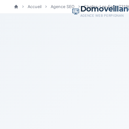
Domoveillan
Accueil
Agence SEO
Challes-Les-Eaux 7319
Accueil
AGENCE WEB PERPIGNAN