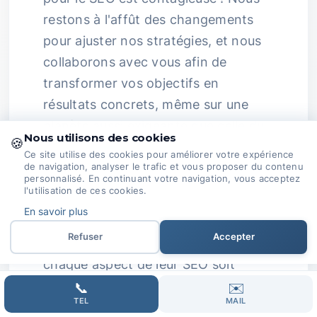
restons à l'affût des changements
pour ajuster nos stratégies, et nous
collaborons avec vous afin de
transformer vos objectifs en
résultats concrets, même sur une
planète aussi exigeante que celle du
Nous utilisons des cookies
🍪
web.
Collaboration et
Ce site utilise des cookies pour améliorer votre expérience
Communication :
La clé de notre
de navigation, analyser le trafic et vous proposer du contenu
personnalisé. En continuant votre navigation, vous acceptez
succès ? Une collaboration étroite.
l'utilisation de ces cookies.
En savoir plus
Nous travaillons main dans la main
Refuser
Accepter
avec nos clients pour veiller à ce que
chaque aspect de leur SEO soit
aligné avec leurs ambitions
📞
✉️
TEL
MAIL
commerciales.
Choisir