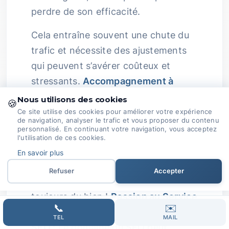
perdre de son efficacité.
Cela entraîne souvent une chute du
trafic et nécessite des ajustements
qui peuvent s’avérer coûteux et
stressants.
Accompagnement à
Long Terme :
Nous croyons en un
Nous utilisons des cookies
🍪
soutien régulier avec des rapports
Ce site utilise des cookies pour améliorer votre expérience
de navigation, analyser le trafic et vous proposer du contenu
détaillés, un suivi des performances,
personnalisé. En continuant votre navigation, vous acceptez
l'utilisation de ces cookies.
et des modifications stratégiques
En savoir plus
pour garantir des résultats durables.
Refuser
Accepter
Parce qu’une main tendue, ça fait
toujours du bien !
Passion au Service
📞
✉️
de Votre Réussite :
Complexité du
TEL
MAIL
SEO :
Le domaine du SEO peut