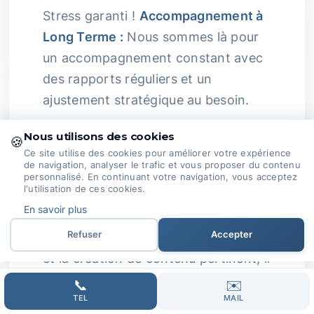
Stress garanti !
Accompagnement à
Long Terme :
Nous sommes là pour
un accompagnement constant avec
des rapports réguliers et un
ajustement stratégique au besoin.
Les résultats durables et
Nous utilisons des cookies
🍪
l'optimisation continue, c'est notre
Ce site utilise des cookies pour améliorer votre expérience
de navigation, analyser le trafic et vous proposer du contenu
crédo.
Passion au Service de Votre
personnalisé. En continuant votre navigation, vous acceptez
l'utilisation de ces cookies.
Réussite :
Complexité du SEO :
Avec
En savoir plus
les changements fréquents dans les
Refuser
Accepter
algorithmes, les aspects techniques
et la création de contenu pertinent, il
y a de quoi se sentir un peu perdu.
📞
✉️
Expertise Passionnée :
TEL
Chez
MAIL