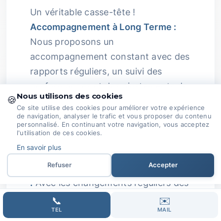
Un véritable casse-tête !
Accompagnement à Long Terme :
Nous proposons un
accompagnement constant avec des
rapports réguliers, un suivi des
performances et des ajustements de
Nous utilisons des cookies
🍪
stratégie pour garantir que vos
Ce site utilise des cookies pour améliorer votre expérience
résultats restent en bonne santé.
de navigation, analyser le trafic et vous proposer du contenu
personnalisé. En continuant votre navigation, vous acceptez
l'utilisation de ces cookies.
Parce qu’être bien entouré, c’est
En savoir plus
essentiel !
Passion au Service de
Refuser
Accepter
Votre Réussite :
Complexité du SEO
:
Avec les changements réguliers des
algorithmes des moteurs de
📞
✉️
TEL
MAIL
recherche et la nécessité de produire