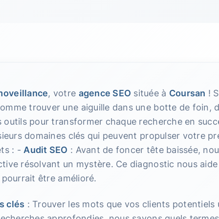
oveillance
, votre
agence SEO
située à
Coursan
! S
omme trouver une aiguille dans une botte de foin,
s outils pour transformer chaque recherche en su
sieurs domaines clés qui peuvent propulser votre pr
s : -
Audit SEO
: Avant de foncer tête baissée, no
ive résolvant un mystère. Ce diagnostic nous aide à
 pourrait être amélioré.
s clés
: Trouver les mots que vos clients potentiels u
 recherches approfondies, nous savons quels termes 