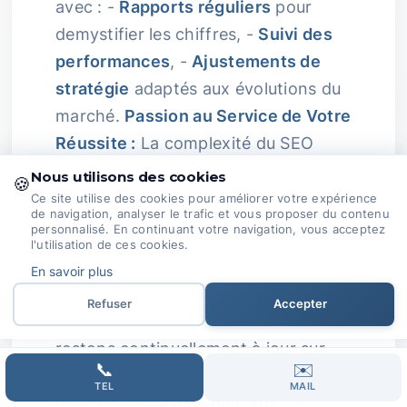
avec : -
Rapports réguliers
pour
demystifier les chiffres, -
Suivi des
performances
, -
Ajustements de
stratégie
adaptés aux évolutions du
marché.
Passion au Service de Votre
Réussite :
La complexité du SEO
peut être un vrai casse-tête, surtout
Nous utilisons des cookies
🍪
avec les changements d’algorithmes
Ce site utilise des cookies pour améliorer votre expérience
de navigation, analyser le trafic et vous proposer du contenu
fréquents.
personnalisé. En continuant votre navigation, vous acceptez
l'utilisation de ces cookies.
Mais ne vous inquiétez pas, car chez
En savoir plus
Domoveillance, nous avons une
Refuser
Accepter
véritable passion pour le SEO ! Nous
restons continuellement à jour sur
📞
✉️
les tendances et travaillons main
TEL
MAIL
dans la main avec vous pour : -