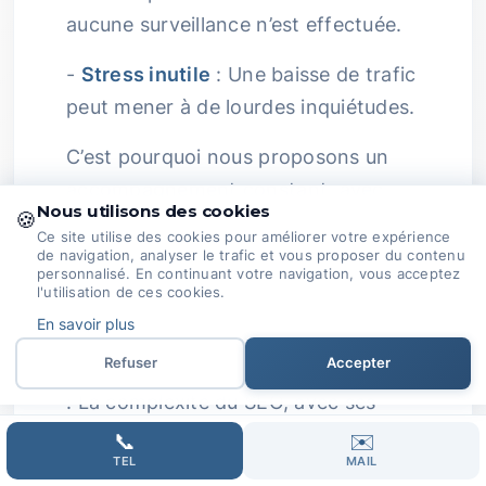
aucune surveillance n’est effectuée.
-
Stress inutile
: Une baisse de trafic
peut mener à de lourdes inquiétudes.
C’est pourquoi nous proposons un
accompagnement constant, avec
Nous utilisons des cookies
🍪
des rapports réguliers et un suivi des
Ce site utilise des cookies pour améliorer votre expérience
performances afin de garantir des
de navigation, analyser le trafic et vous proposer du contenu
personnalisé. En continuant votre navigation, vous acceptez
résultats durables et une
l'utilisation de ces cookies.
optimisation continue.
En savoir plus
Refuser
Accepter
Passion au Service de Votre Réussite
: La complexité du SEO, avec ses
changements fréquents
📞
✉️
TEL
MAIL
d'algorithmes et la nécessité de