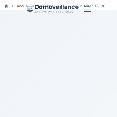
Domoveillance
Accueil
Agence SEO
Dun-Sur-Auron 18130
Accueil
AGENCE WEB PERPIGNAN