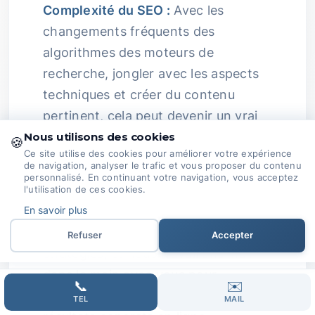
Complexité du SEO :
Avec les
changements fréquents des
algorithmes des moteurs de
recherche, jongler avec les aspects
techniques et créer du contenu
pertinent, cela peut devenir un vrai
casse-tête.
Expertise Passionnée :
Nous utilisons des cookies
🍪
Ce site utilise des cookies pour améliorer votre expérience
Chez Domoveillance, nous sommes
de navigation, analyser le trafic et vous proposer du contenu
des passionnés du SEO.
personnalisé. En continuant votre navigation, vous acceptez
l'utilisation de ces cookies.
En savoir plus
Nous restons à l'affût des tendances
du secteur pour ajuster nos
Refuser
Accepter
stratégies, et nous travaillons main
dans la main avec vous pour
📞
✉️
transformer vos ambitions en
TEL
MAIL