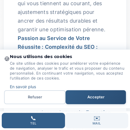
qui vous tiennent au courant, des
ajustements stratégiques pour
ancrer des résultats durables et
garantir une optimisation pérenne.
Passion au Service de Votre
Réussite :
Complexité du SEO :
Naviguer dans les méandres du SEO
Nous utilisons des cookies
🍪
Ce site utilise des cookies pour améliorer votre expérience
peut s’avérer déroutant.
de navigation, analyser le trafic et vous proposer du contenu
personnalisé. En continuant votre navigation, vous acceptez
L'apparente complexité des
l'utilisation de ces cookies.
algorithmes changeants, du
En savoir plus
technique au créatif et à la
Refuser
Accepter
production de contenu pertinent,
peuvent donner le tournis.
Expertise
📞
✉️
Passionnée :
Chez Domoveillance,
TEL
MAIL
notre passion pour le SEO nous