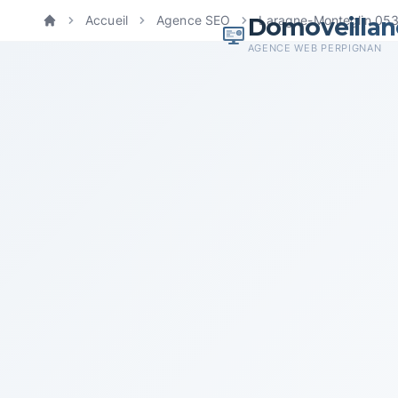
Domoveillan
Accueil
Agence SEO
Laragne-Monteglin 05
Accueil
AGENCE WEB PERPIGNAN