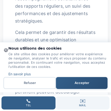
des rapports réguliers, un suivi des
performances et des ajustements
stratégiques.
Cela permet de garantir des résultats
durables et une optimisation
continue.
Passion au Service de
Nous utilisons des cookies
🍪
Votre Réussite :
Complexité du SEO
Ce site utilise des cookies pour améliorer votre expérience
de navigation, analyser le trafic et vous proposer du contenu
:
Les changements fréquents dans
personnalisé. En continuant votre navigation, vous acceptez
l'utilisation de ces cookies.
les algorithmes des moteurs de
En savoir plus
recherche, les aspects techniques et
Refuser
Accepter
la nécessité de créer du contenu
pertinent peuvent décourager
certaines entreprises.
Expertise
📞
✉️
TEL
MAIL
Passionnée :
Chez Domoveillance,