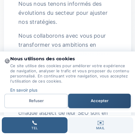
Nous nous tenons informés des
évolutions du secteur pour ajuster
nos stratégies.
Nous collaborons avec vous pour
transformer vos ambitions en
résultats concrets.
Collaboration et
Nous utilisons des cookies
🍪
Communication :
Nous croyons
Ce site utilise des cookies pour améliorer votre expérience
de navigation, analyser le trafic et vous proposer du contenu
fermement à la force de la
personnalisé. En continuant votre navigation, vous acceptez
collaboration.
l'utilisation de ces cookies.
En savoir plus
En travaillant main dans la main avec
Refuser
Accepter
nos clients, nous veillons à ce que
chaque aspect de leur SEO soit en
phase avec leurs objectifs
📞
✉️
TEL
MAIL
commerciaux pour maximiser leur