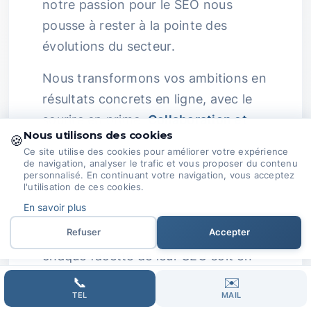
notre passion pour le SEO nous
pousse à rester à la pointe des
évolutions du secteur.
Nous transformons vos ambitions en
résultats concrets en ligne, avec le
sourire en prime.
Collaboration et
Nous utilisons des cookies
🍪
Communication :
Nous croyons
Ce site utilise des cookies pour améliorer votre expérience
fermement en la puissance de la
de navigation, analyser le trafic et vous proposer du contenu
personnalisé. En continuant votre navigation, vous acceptez
collaboration.
l'utilisation de ces cookies.
En savoir plus
Travaillant côte à côte avec nos
Refuser
Accepter
clients, nous veillons à ce que
chaque facette de leur SEO soit en
phase avec leurs objectifs
📞
✉️
commerciaux.
TEL
MAIL