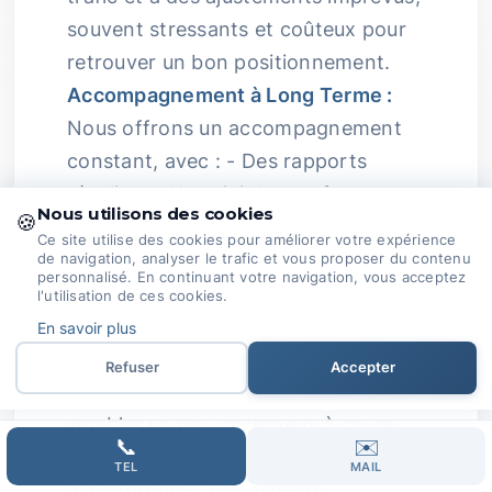
souvent stressants et coûteux pour
retrouver un bon positionnement.
Accompagnement à Long Terme :
Nous offrons un accompagnement
constant, avec : - Des rapports
réguliers - Un suivi des performances
Nous utilisons des cookies
🍪
- Des ajustements stratégiques Tout
Ce site utilise des cookies pour améliorer votre expérience
cela afin d’assurer des résultats
de navigation, analyser le trafic et vous proposer du contenu
personnalisé. En continuant votre navigation, vous acceptez
durables et une optimisation
l'utilisation de ces cookies.
continue.
Passion au Service de
En savoir plus
Votre Réussite :
Complexité du SEO
Refuser
Accepter
:
Le monde du référencement peut
sembler un peu caverneux à cause
📞
✉️
des fréquentes modifications
TEL
MAIL
d'algorithmes, des aspects