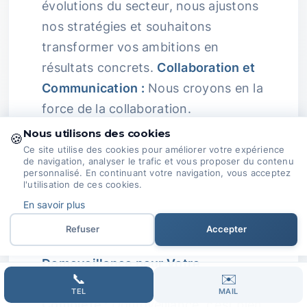
évolutions du secteur, nous ajustons
nos stratégies et souhaitons
transformer vos ambitions en
résultats concrets.
Collaboration et
Communication :
Nous croyons en la
force de la collaboration.
Nous utilisons des cookies
🍪
En travaillant main dans la main avec
Ce site utilise des cookies pour améliorer votre expérience
nos clients, nous veillons à ce que
de navigation, analyser le trafic et vous proposer du contenu
personnalisé. En continuant votre navigation, vous acceptez
chaque aspect de leur SEO soit
l'utilisation de ces cookies.
aligné avec leurs objectifs
En savoir plus
commerciaux, maximisant ainsi leur
Refuser
Accepter
succès en ligne.
Choisir
Domoveillance pour Votre
📞
✉️
Référencement Naturel :
Offre
TEL
MAIL
Complète :
Domoveillance, c’est bien