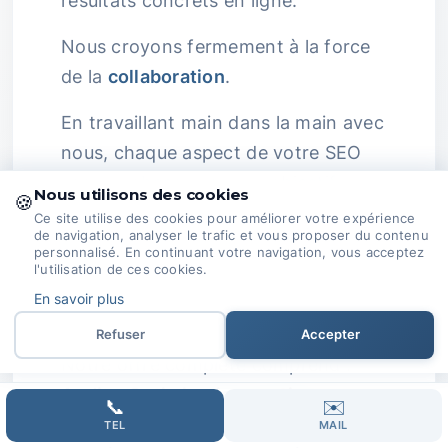
résultats concrets en ligne.
Nous croyons fermement à la force
de la
collaboration
.
En travaillant main dans la main avec
nous, chaque aspect de votre SEO
sera en phase avec vos objectifs
Nous utilisons des cookies
🍪
commerciaux, maximisant ainsi votre
Ce site utilise des cookies pour améliorer votre expérience
de navigation, analyser le trafic et vous proposer du contenu
succès en ligne.
personnalisé. En continuant votre navigation, vous acceptez
l'utilisation de ces cookies.
Domoveillance ne se limite pas à de
En savoir plus
simples optimisations SEO.
Refuser
Accepter
Notre offre complète comprend : -
Audit
-
Optimisation continue
-
📞
✉️
Création de contenu
-
Gestion des
TEL
MAIL