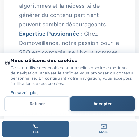
algorithmes et la nécessité de
générer du contenu pertinent
peuvent sembler décourageants.
Expertise Passionnée :
Chez
Domoveillance, notre passion pour le
SEO est contagieuse ! Nous sommes
Nous utilisons des cookies
toujours à l'affût des dernières
🍪
Ce site utilise des cookies pour améliorer votre expérience
tendances pour adapter nos
de navigation, analyser le trafic et vous proposer du contenu
personnalisé. En continuant votre navigation, vous acceptez
stratégies.
l'utilisation de ces cookies.
En savoir plus
Travaillons ensemble pour
transformer vos ambitions en
Refuser
Accepter
résultats concrets.
Collaboration et
Communication :
Nous croyons
📞
✉️
fermement en la force de la
TEL
MAIL