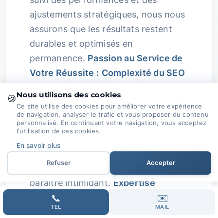
ajustements stratégiques, nous nous
assurons que les résultats restent
durables et optimisés en
permanence.
Passion au Service de
Votre Réussite :
Complexité du SEO
:
Le monde du SEO peut être une
Nous utilisons des cookies
🍪
vraie jungle avec {{les changements
Ce site utilise des cookies pour améliorer votre expérience
de navigation, analyser le trafic et vous proposer du contenu
fréquents dans les algorithmes}}, des
personnalisé. En continuant votre navigation, vous acceptez
aspects techniques variés et la
l'utilisation de ces cookies.
demande de contenu de qualité.
En savoir plus
Refuser
Accepter
On comprend que cela puisse
paraître intimidant.
Expertise
Passionnée :
📞
Chez Domoveillance,
✉️
TEL
MAIL
notre passion pour le SEO ne connaît