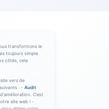
nous transformons le
pas toujours simple
s côtés, cela
ite vers de
suivants : -
Audit
d'amélioration. C’est
tre site web ! -
 pour attirer votre