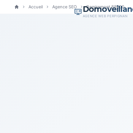
Domoveillan
Accueil
Agence SEO
Remiremont 88200
Accueil
AGENCE WEB PERPIGNAN