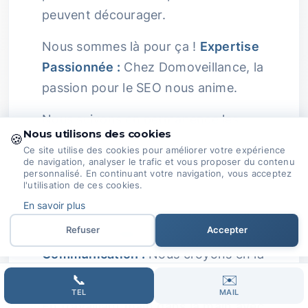
peuvent décourager.
Nous sommes là pour ça !
Expertise
Passionnée :
Chez Domoveillance, la
passion pour le SEO nous anime.
Nous suivons en permanence les
Nous utilisons des cookies
🍪
évolutions du secteur pour ajuster
Ce site utilise des cookies pour améliorer votre expérience
nos stratégies.
de navigation, analyser le trafic et vous proposer du contenu
personnalisé. En continuant votre navigation, vous acceptez
l'utilisation de ces cookies.
Notre objectif est de transformer
En savoir plus
vos ambitions en résultats concrets
Refuser
Accepter
en ligne.
Collaboration et
Communication :
Nous croyons en la
force de la collaboration.
📞
✉️
TEL
MAIL
En travaillant main dans la main avec