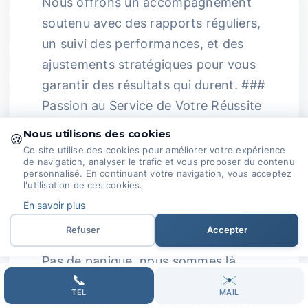
Nous offrons un accompagnement
soutenu avec des rapports réguliers,
un suivi des performances, et des
ajustements stratégiques pour vous
garantir des résultats qui durent. ###
Passion au Service de Votre Réussite
:
Complexité du SEO :
Les fréquents
Nous utilisons des cookies
🍪
changements des algorithmes des
Ce site utilise des cookies pour améliorer votre expérience
de navigation, analyser le trafic et vous proposer du contenu
moteurs de recherche, les aspects
personnalisé. En continuant votre navigation, vous acceptez
l'utilisation de ces cookies.
techniques, et le besoin de produire
En savoir plus
du contenu pertinent peuvent
rapidement sembler décourageants.
Refuser
Accepter
Pas de panique, nous sommes là
📞
✉️
pour éclairer le chemin !
Expertise
TEL
MAIL
Passionnée :
Chez Domoveillance,