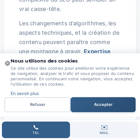
vrai casse-tête.
Les changements d’algorithmes, les
aspects techniques, et la création de
contenu peuvent paraître comme
une montagne à gravir.
Expertise
Passionnée :
Chez nous, la passion
Nous utilisons des cookies
🍪
Ce site utilise des cookies pour améliorer votre expérience
du SEO n’est pas un simple mot :
de navigation, analyser le trafic et vous proposer du contenu
c’est notre ADN.
personnalisé. En continuant votre navigation, vous acceptez
l'utilisation de ces cookies.
En savoir plus
Nous restons à l’affût des évolutions
du secteur pour ajuster nos
Refuser
Accepter
stratégies.
📞
✉️
Ensemble, nous pouvons
TEL
MAIL
transformer vos rêves en réussite