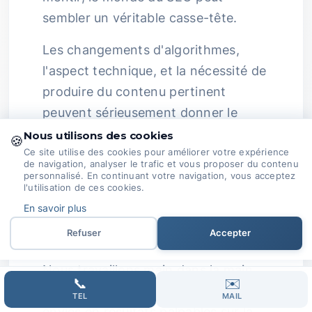
sembler un véritable casse-tête.
Les changements d'algorithmes,
l'aspect technique, et la nécessité de
produire du contenu pertinent
peuvent sérieusement donner le
tournis.
Expertise Passionnée :
Nous utilisons des cookies
🍪
Ce site utilise des cookies pour améliorer votre expérience
Chez Domoveillance, notre passion
de navigation, analyser le trafic et vous proposer du contenu
pour le SEO est telle qu’on pourrait
personnalisé. En continuant votre navigation, vous acceptez
l'utilisation de ces cookies.
presque en faire une chanson ! Nous
En savoir plus
restons à l’affût des évolutions du
Refuser
Accepter
secteur pour ajuster nos stratégies.
Nous travaillons main dans la main
📞
✉️
avec vous pour transformer vos
TEL
MAIL
envies en résultats palpables sur la