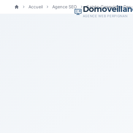
Domoveillan
Accueil
Agence SEO
Sainte-Genevieve-Des-
Accueil
AGENCE WEB PERPIGNAN