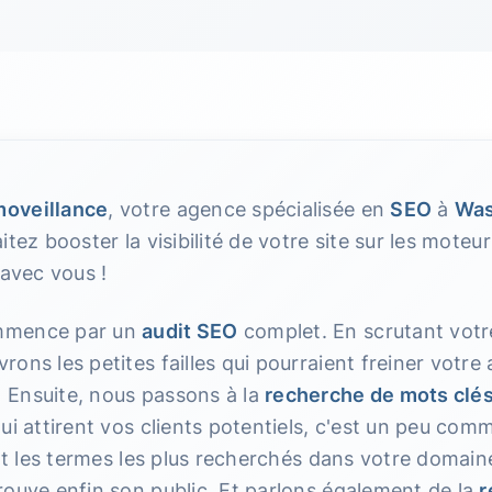
oveillance
, votre agence spécialisée en
SEO
à
Wa
itez booster la visibilité de votre site sur les mote
 avec vous !
mmence par un
audit SEO
complet. En scrutant votr
ons les petites failles qui pourraient freiner votre 
Ensuite, nous passons à la
recherche de mots clé
ui attirent vos clients potentiels, c'est un peu com
ant les termes les plus recherchés dans votre domai
rouve enfin son public. Et parlons également de la
r