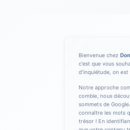
Bienvenue chez
Dom
c’est que vous souha
d'inquiétude, on est
Notre approche co
comble, nous découvr
sommets de Google. 
connaître les mots q
trésor ! En identifi
que votre contenu t