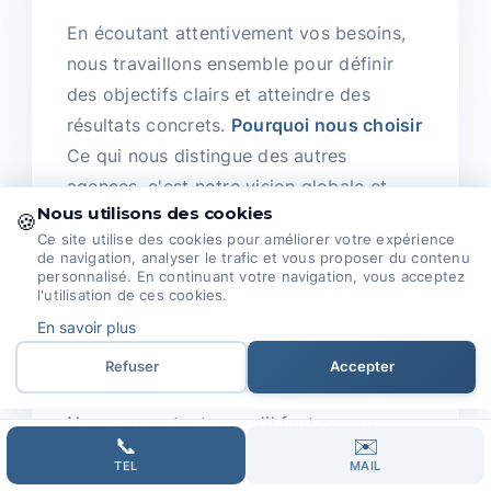
En écoutant attentivement vos besoins,
nous travaillons ensemble pour définir
des objectifs clairs et atteindre des
résultats concrets.
Pourquoi nous choisir
Ce qui nous distingue des autres
agences, c'est notre vision globale et
Nous utilisons des cookies
notre engagement envers vous.
🍪
Ce site utilise des cookies pour améliorer votre expérience
de navigation, analyser le trafic et vous proposer du contenu
Nous ne nous contentons pas de
personnalisé. En continuant votre navigation, vous acceptez
l'utilisation de ces cookies.
construire des sites ; nous construisons
En savoir plus
des relations durables, basées sur la
confiance et l'efficacité.
Refuser
Accepter
Nous avons tout ce qu'il faut pour vous
📞
✉️
accompagner dans cette aventure.
TEL
MAIL