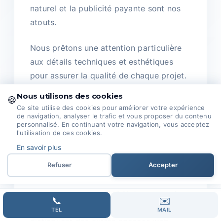
naturel et la publicité payante sont nos
atouts.
Nous prêtons une attention particulière
aux détails techniques et esthétiques
pour assurer la qualité de chaque projet.
Nous utilisons des cookies
🍪
Nous travaillons en étroite collaboration
Ce site utilise des cookies pour améliorer votre expérience
avec nos clients.
de navigation, analyser le trafic et vous proposer du contenu
personnalisé. En continuant votre navigation, vous acceptez
l'utilisation de ces cookies.
Nous prenons le temps de comprendre
En savoir plus
vos besoins pour adapter nos solutions
Refuser
Accepter
et vous aider à atteindre vos objectifs.
Pourquoi nous choisir ? Notre
approche
📞
✉️
unique
et notre souci du détail nous
TEL
MAIL