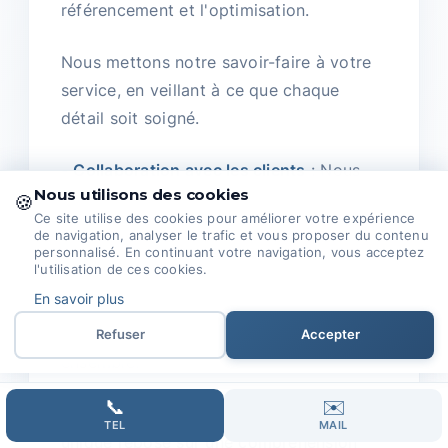
référencement et l'optimisation.
Nous mettons notre savoir-faire à votre
service, en veillant à ce que chaque
détail soit soigné.
-
Collaboration avec les clients
: Nous
Nous utilisons des cookies
croyons fermement qu'un bon projet
🍪
Ce site utilise des cookies pour améliorer votre expérience
débute par une compréhension
de navigation, analyser le trafic et vous proposer du contenu
approfondie de vos besoins.
personnalisé. En continuant votre navigation, vous acceptez
l'utilisation de ces cookies.
En savoir plus
En travaillant main dans la main, nous
nous engageons à atteindre vos objectifs
Refuser
Accepter
ensemble.
📞
✉️
-
Pourquoi nous choisir
: Notre approche
TEL
MAIL
unique repose sur une compréhension