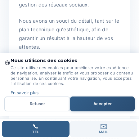
gestion des réseaux sociaux.
Nous avons un souci du détail, tant sur le
plan technique qu'esthétique, afin de
garantir un résultat à la hauteur de vos
attentes.
Nous utilisons des cookies
🍪
La
collaboration avec nos clients
est au
Ce site utilise des cookies pour améliorer votre expérience
centre de notre démarche.
de navigation, analyser le trafic et vous proposer du contenu
personnalisé. En continuant votre navigation, vous acceptez
l'utilisation de ces cookies.
Nous prenons le temps de vous écouter
En savoir plus
pour bien comprendre vos besoins et
Refuser
Accepter
atteindre ensemble vos objectifs.
Pourquoi choisir notre agence ? Notre
📞
✉️
approche unique repose sur un
TEL
MAIL
engagement total et une volonté de
vous