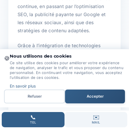
continue, en passant par l’optimisation
SEO, la publicité payante sur Google et
les réseaux sociaux, ainsi que des
stratégies de contenu adaptées.
Grâce à l’intégration de technologies
innovantes comme l’automatisation par
Nous utilisons des cookies
🍪
intelligence artificielle, nous assurons
Ce site utilise des cookies pour améliorer votre expérience
de navigation, analyser le trafic et vous proposer du contenu
que votre présence en ligne reste
personnalisé. En continuant votre navigation, vous acceptez
dynamique et performante.
l'utilisation de ces cookies.
En savoir plus
Nous sommes engagés à vous
Refuser
Accepter
accompagner sur le long terme.
Après le lancement de votre site, notre
📞
✉️
TEL
MAIL
soutien ne s'arrête pas là : nous assurons