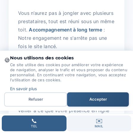
Vous n’aurez pas à jongler avec plusieurs
prestataires, tout est réuni sous un même
toit.
Accompagnement à long terme
:
Notre engagement ne s'arrête pas une
fois le site lancé.
Nous utilisons des cookies
🍪
Nous assurons un suivi régulier,
Ce site utilise des cookies pour améliorer votre expérience
comprenant la maintenance, les mises à
de navigation, analyser le trafic et vous proposer du contenu
personnalisé. En continuant votre navigation, vous acceptez
jour nécessaires et la sécurité de votre
l'utilisation de ces cookies.
site.
En savoir plus
Refuser
Accepter
Vous pouvez compter sur nous pour
veiller à ce que votre présence en ligne
reste dynamique et en constante
📞
✉️
évolution.
TEL
Expertise et passion
: Notre
MAIL