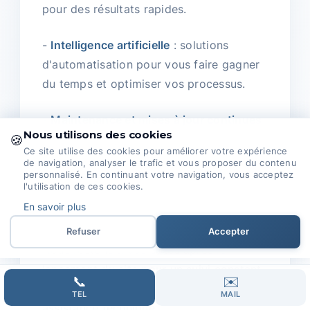
pour des résultats rapides.
-
Intelligence artificielle
: solutions
d'automatisation pour vous faire gagner
du temps et optimiser vos processus.
-
Maintenance et mises à jour continues
Nous utilisons des cookies
🍪
: pour assurer la sécurité et la
Ce site utilise des cookies pour améliorer votre expérience
performance de votre site.
de navigation, analyser le trafic et vous proposer du contenu
personnalisé. En continuant votre navigation, vous acceptez
l'utilisation de ces cookies.
Notre
accompagnement à long terme
est
En savoir plus
primordial.
Refuser
Accepter
Nous restons à vos côtés après le
lancement du site pour un suivi constant,
📞
✉️
des mises à jour régulières et une
TEL
MAIL
assistance technique.