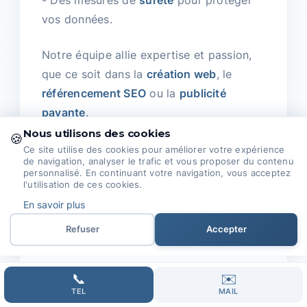
- Des mesures de
sûreté
pour protéger
vos données.
Notre équipe allie expertise et passion,
que ce soit dans la
création web
, le
référencement SEO
ou la
publicité
payante
.
Nous utilisons des cookies
🍪
Nous avançons avec
innovation
et un
Ce site utilise des cookies pour améliorer votre expérience
de navigation, analyser le trafic et vous proposer du contenu
souci du détail technique et esthétique.
personnalisé. En continuant votre navigation, vous acceptez
l'utilisation de ces cookies.
Nous travaillons main dans la main avec
En savoir plus
nos clients pour comprendre leurs
Refuser
Accepter
besoins et atteindre leurs objectifs.
Chaque projet est une collaboration, et
📞
✉️
TEL
MAIL
nous nous engageons à assurer que