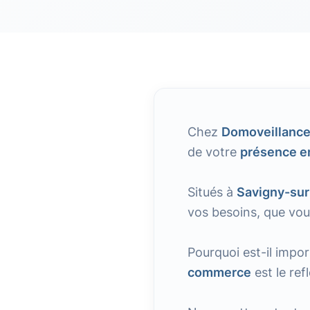
Chez
Domoveillanc
de votre
présence en
Situés à
Savigny-su
vos besoins, que vo
Pourquoi est-il impor
commerce
est le ref