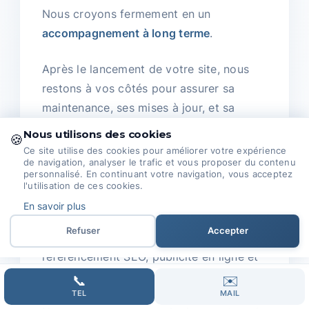
Nous croyons fermement en un
accompagnement à long terme
.
Après le lancement de votre site, nous
restons à vos côtés pour assurer sa
maintenance, ses mises à jour, et sa
sécurité.
Nous utilisons des cookies
🍪
Ce site utilise des cookies pour améliorer votre expérience
Notre objectif est de vous permettre de
de navigation, analyser le trafic et vous proposer du contenu
personnalisé. En continuant votre navigation, vous acceptez
garder une longueur d’avance.
l'utilisation de ces cookies.
En savoir plus
Notre équipe est composée de
Refuser
Accepter
passionnés, experts en création web,
référencement SEO, publicité en ligne et
gestion des réseaux sociaux.
📞
✉️
TEL
MAIL