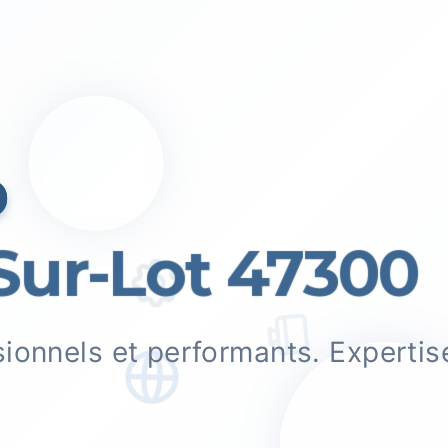
b
ur-Lot 47300
sionnels et performants. Experti